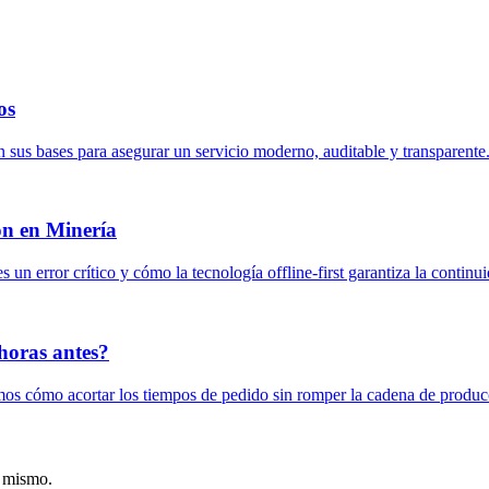
os
n sus bases para asegurar un servicio moderno, auditable y transparente
ón en Minería
 un error crítico y cómo la tecnología offline-first garantiza la continu
horas antes?
amos cómo acortar los tiempos de pedido sin romper la cadena de producc
y mismo.