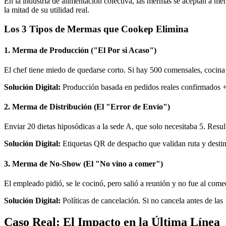
En la industria de alimentación colectiva, las mermas se aceptan a m
la mitad de su utilidad real.
Los 3 Tipos de Mermas que Cookep Elimina
1. Merma de Producción ("El Por si Acaso")
El chef tiene miedo de quedarse corto. Si hay 500 comensales, cocina 
Solución Digital:
Producción basada en pedidos reales confirmados + 
2. Merma de Distribución (El "Error de Envío")
Enviar 20 dietas hiposódicas a la sede A, que solo necesitaba 5. Resul
Solución Digital:
Etiquetas QR de despacho que validan ruta y destino 
3. Merma de No-Show (El "No vino a comer")
El empleado pidió, se le cocinó, pero salió a reunión y no fue al comed
Solución Digital:
Políticas de cancelación. Si no cancela antes de las
Caso Real: El Impacto en la Última Línea