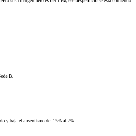
Pero si su margen neto es del 15%, ese desperdicio se está comiendo
 Sede B.
ario y baja el ausentismo del 15% al 2%.