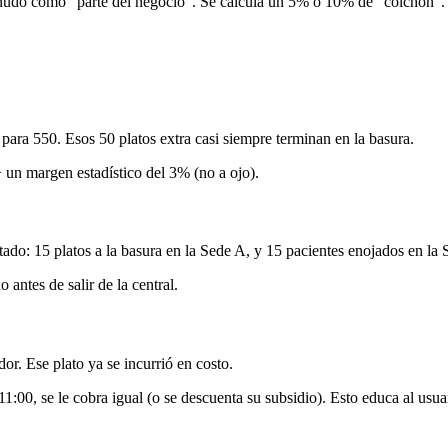
enudo como "parte del negocio". Se calcula un 5% o 10% de "colchón". 
para 550. Esos 50 platos extra casi siempre terminan en la basura.
un margen estadístico del 3% (no a ojo).
tado: 15 platos a la basura en la Sede A, y 15 pacientes enojados en la
antes de salir de la central.
or. Ese plato ya se incurrió en costo.
 11:00, se le cobra igual (o se descuenta su subsidio). Esto educa al usu