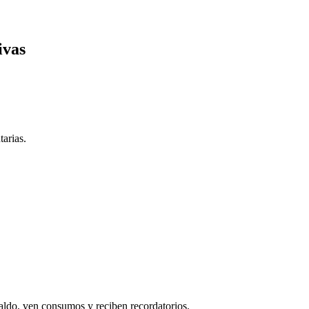
ivas
tarias.
saldo, ven consumos y reciben recordatorios.