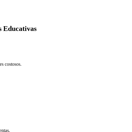
s Educativas
es costosos.
entas.