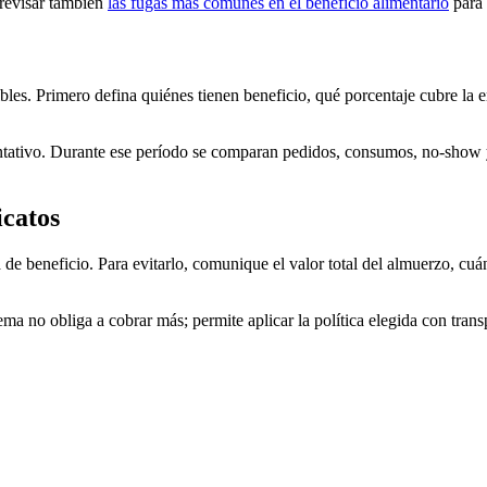
 revisar también
las fugas más comunes en el beneficio alimentario
para 
es. Primero defina quiénes tienen beneficio, qué porcentaje cubre la 
tativo. Durante ese período se comparan pedidos, consumos, no-show y 
icatos
de beneficio. Para evitarlo, comunique el valor total del almuerzo, cuá
ma no obliga a cobrar más; permite aplicar la política elegida con tran