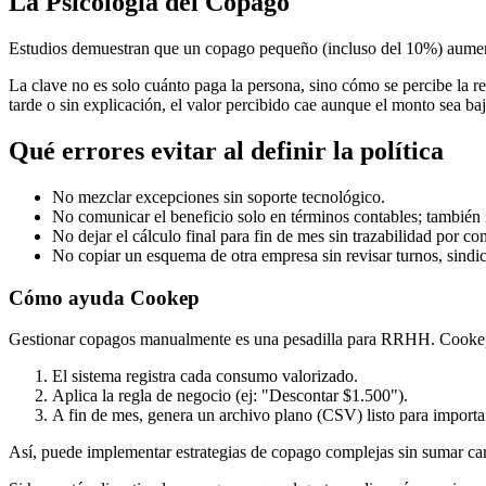
La Psicología del Copago
Estudios demuestran que un copago pequeño (incluso del 10%) aumenta d
La clave no es solo cuánto paga la persona, sino cómo se percibe la re
tarde o sin explicación, el valor percibido cae aunque el monto sea baj
Qué errores evitar al definir la política
No mezclar excepciones sin soporte tecnológico.
No comunicar el beneficio solo en términos contables; también i
No dejar el cálculo final para fin de mes sin trazabilidad por c
No copiar un esquema de otra empresa sin revisar turnos, sindica
Cómo ayuda Cookep
Gestionar copagos manualmente es una pesadilla para RRHH. Cookep
El sistema registra cada consumo valorizado.
Aplica la regla de negocio (ej: "Descontar $1.500").
A fin de mes, genera un archivo plano (CSV) listo para importa
Así, puede implementar estrategias de copago complejas sin sumar car