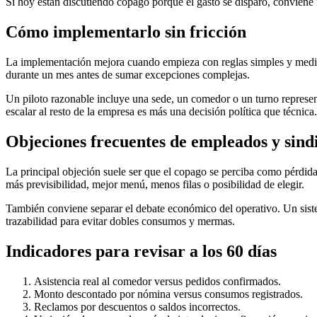
Si hoy están discutiendo copago porque el gasto se disparó, conviene
Cómo implementarlo sin fricción
La implementación mejora cuando empieza con reglas simples y medibl
durante un mes antes de sumar excepciones complejas.
Un piloto razonable incluye una sede, un comedor o un turno represen
escalar al resto de la empresa es más una decisión política que técnica.
Objeciones frecuentes de empleados y sind
La principal objeción suele ser que el copago se perciba como pérdida 
más previsibilidad, mejor menú, menos filas o posibilidad de elegir.
También conviene separar el debate económico del operativo. Un siste
trazabilidad para evitar dobles consumos y mermas.
Indicadores para revisar a los 60 días
Asistencia real al comedor versus pedidos confirmados.
Monto descontado por nómina versus consumos registrados.
Reclamos por descuentos o saldos incorrectos.