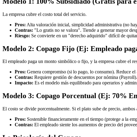
Modelo 1: 100% Subsidiado (Gratis para e
La empresa cubre el costo total del servicio.
Pros:
Alta valoración inicial, simplicidad administrativa (no ha
Contras:
"Lo gratis no se valora". Tiende a generar mayor des
Riesgo:
Se convierte en un "derecho adquirido" difícil de quitar
Modelo 2: Copago Fijo (Ej: Empleado paga
El empleado paga un monto simbólico o fijo, y la empresa cubre el res
Pros:
Genera compromiso (si lo pago, lo consumo). Reduce el 
Contras:
Requiere gestión de descuentos por nómina (Payroll)
Impacto:
Es el modelo más equilibrado para operarios y admini
Modelo 3: Copago Porcentual (Ej: 70% E
El costo se divide porcentualmente. Si el plato sube de precio, ambos
Pros:
Sostenible financieramente en el tiempo (protege a la empr
Contras:
El empleado siente los aumentos de precio del provee