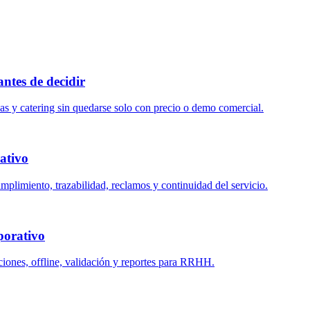
tes de decidir
as y catering sin quedarse solo con precio o demo comercial.
ativo
mplimiento, trazabilidad, reclamos y continuidad del servicio.
porativo
aciones, offline, validación y reportes para RRHH.